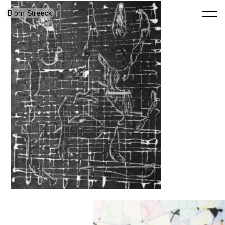
Björn Streeck
Roadside
Picnic,
2022