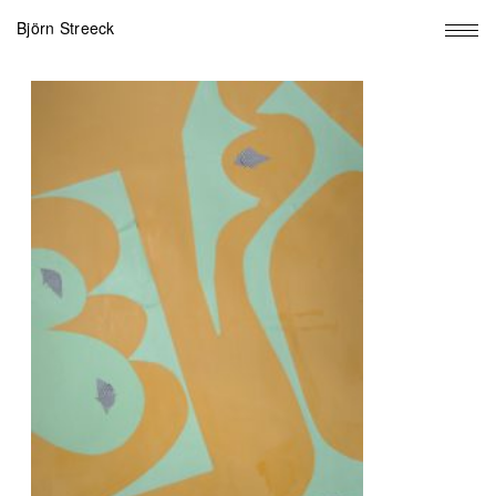
Björn Streeck
X
aus
21,
2017