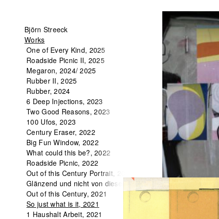
So
Björn Streeck
just
Works
what
One of Every Kind, 2025
is
Roadside Picnic II, 2025
it,
Megaron, 2024/ 2025
2021
Rubber II, 2025
Rubber, 2024
6 Deep Injections, 2023
Two Good Reasons, 2023
100 Ufos, 2023
Century Eraser, 2022
Big Fun Window, 2022
What could this be?, 2022
Roadside Picnic, 2022
Out of this Century Portrait, 2022
Glänzend und nicht von dieser Welt, 2022
Out of this Century, 2021
So just what is it, 2021
1 Haushalt Arbeit, 2021